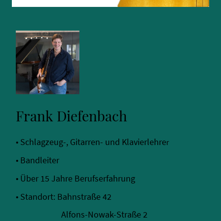
Frank Diefenbach
•
Schlagzeug-, Gitarren- und Klavierlehre
r
• Bandleiter
• Über 15 Jahre Berufserfahrung
• Standort: Bahnstraße 42
Alfons-Nowak-Straße 2