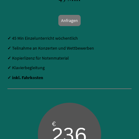
Anfragen
✓
45 Min Einzelunterricht wöchentlich
✓
Teilnahme an Konzerten und Wettbewerben
✓
Kopierlizenz für Notenmaterial
✓
Klavierbegleitung
✓
inkl. Fahrkosten