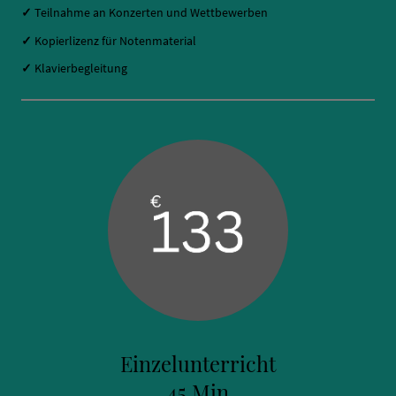
✓
Teilnahme an Konzerten und Wettbewerben
✓
Kopierlizenz für Notenmaterial
✓
Klavierbegleitung
Einzelunterricht
45 Min