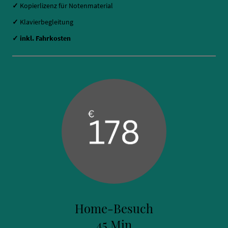
✓
Kopierlizenz für Notenmaterial
✓
Klavierbegleitung
✓
inkl. Fahrkosten
Home-Besuch
45 Min