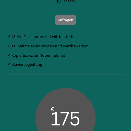
Anfragen
✓
45 Min Einzelunterricht wöchentlich
✓
Teilnahme an Konzerten und Wettbewerben
✓
Kopierlizenz für Notenmaterial
✓
Klavierbegleitung