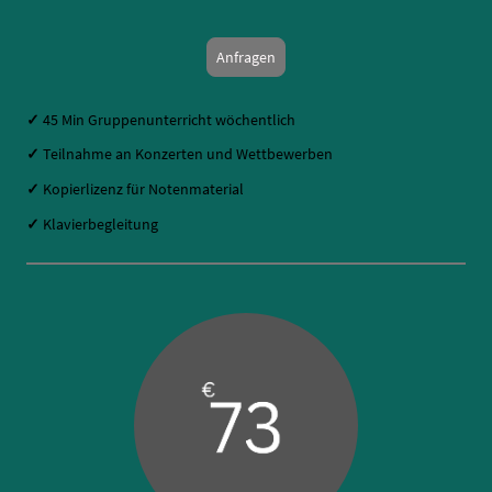
Anfragen
✓
45 Min Gruppenunterricht wöchentlich
✓
Teilnahme an Konzerten und Wettbewerben
✓
Kopierlizenz für Notenmaterial
✓
Klavierbegleitung