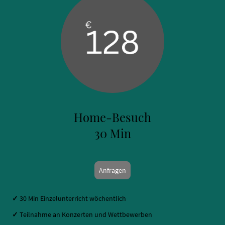
Home-Besuch
30 Min
Anfragen
✓
30 Min Einzelunterricht wöchentlich
✓
Teilnahme an Konzerten und Wettbewerben