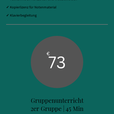
✓
Kopierlizenz für Notenmaterial
✓
Klavierbegleitung
Gruppenunterricht
2er Gruppe | 45 Min