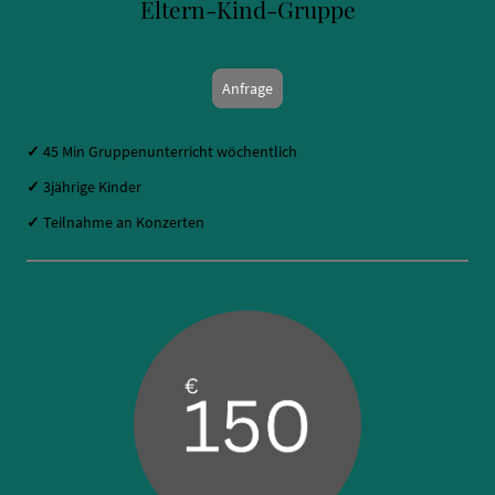
Eltern-Kind-Gruppe
Anfrage
✓
45
Min Gruppenunterricht wöchentlich
✓
3jährige Kinder
✓
Teilnahme an Konzerten