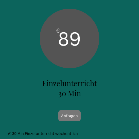
Einzelunterricht
30 Min
Anfragen
✓
30 Min Einzelunterricht wöchentlich