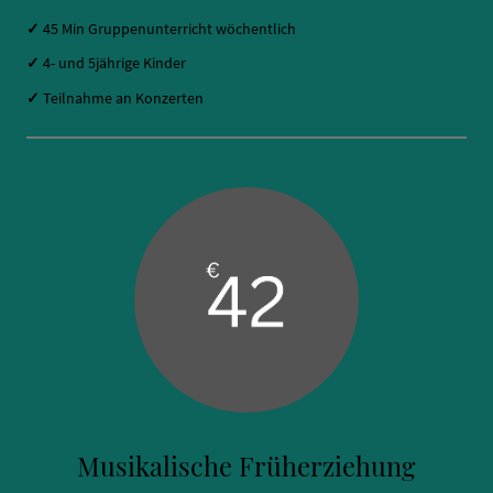
✓
45 Min Gruppenunterricht wöchentlich
✓
4- und 5jährige Kinder
✓
Teilnahme an Konzerten
Musikalische Früherziehung