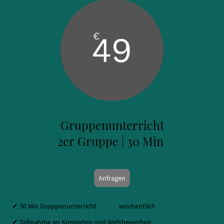
Gruppenunterricht
2er Gruppe | 30 Min
Anfragen
✓
30 Min Gruppenunterricht wöchentlich
✓
Teilnahme an Konzerten und Wettbewerben