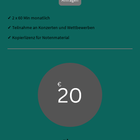
✓
2 x 60 Min monatlich
✓
Teilnahme an Konzerten und Wettbewerben
✓
Kopierlizenz für Notenmaterial