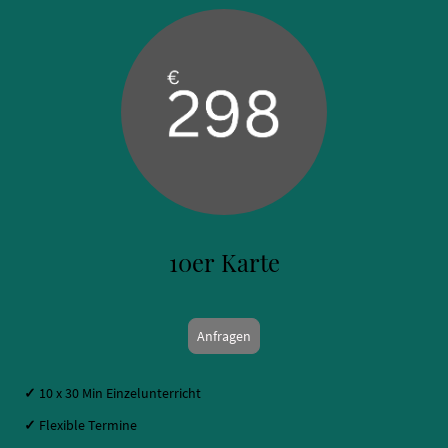
10er Karte
Anfragen
✓
10 x 30 Min Einzelunterricht
✓
Flexible Termine